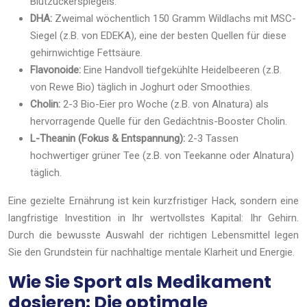
Blutzuckerspiegels.
DHA:
Zweimal wöchentlich 150 Gramm Wildlachs mit MSC-
Siegel (z.B. von EDEKA), eine der besten Quellen für diese
gehirnwichtige Fettsäure.
Flavonoide:
Eine Handvoll tiefgekühlte Heidelbeeren (z.B.
von Rewe Bio) täglich in Joghurt oder Smoothies.
Cholin:
2-3 Bio-Eier pro Woche (z.B. von Alnatura) als
hervorragende Quelle für den Gedächtnis-Booster Cholin.
L-Theanin (Fokus & Entspannung):
2-3 Tassen
hochwertiger grüner Tee (z.B. von Teekanne oder Alnatura)
täglich.
Eine gezielte Ernährung ist kein kurzfristiger Hack, sondern eine
langfristige Investition in Ihr wertvollstes Kapital: Ihr Gehirn.
Durch die bewusste Auswahl der richtigen Lebensmittel legen
Sie den Grundstein für nachhaltige mentale Klarheit und Energie.
Wie Sie Sport als Medikament
dosieren: Die optimale