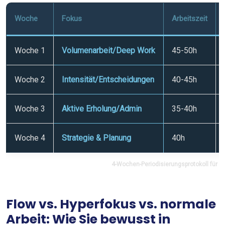
Woche
Fokus
Arbeitszeit
Woche 1
Volumenarbeit/Deep Work
45-50h
Woche 2
Intensität/Entscheidungen
40-45h
Woche 3
Aktive Erholung/Admin
35-40h
Woche 4
Strategie & Planung
40h
4-Wochen-Periodisierungsprotokoll für ko
Flow vs. Hyperfokus vs. normale
Arbeit: Wie Sie bewusst in