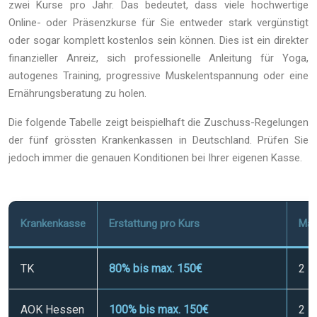
zwei Kurse pro Jahr. Das bedeutet, dass viele hochwertige
Online- oder Präsenzkurse für Sie entweder stark vergünstigt
oder sogar komplett kostenlos sein können. Dies ist ein direkter
finanzieller Anreiz, sich professionelle Anleitung für Yoga,
autogenes Training, progressive Muskelentspannung oder eine
Ernährungsberatung zu holen.
Die folgende Tabelle zeigt beispielhaft die Zuschuss-Regelungen
der fünf grössten Krankenkassen in Deutschland. Prüfen Sie
jedoch immer die genauen Konditionen bei Ihrer eigenen Kasse.
Krankenkasse
Erstattung pro Kurs
Max
TK
80% bis max. 150€
2
AOK Hessen
100% bis max. 150€
2