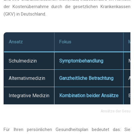
der Kostenübernahme durch die gesetzlichen Krankenkassen
(GKV) in Deutschland.
Ansatz
Fokus
Me
Schulmedizin
Symptombehandlung
Me
Alternativmedizin
Ganzheitliche Betrachtung
Ak
Integrative Medizin
Kombination beider Ansätze
Ev
Ansätze der Gesund
Für Ihren persönlichen Gesundheitsplan bedeutet das: Sie